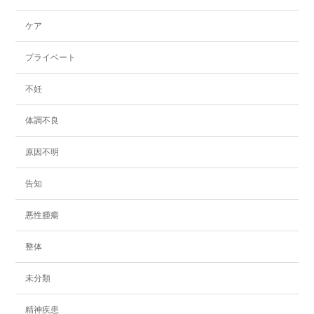
ケア
プライベート
不妊
体調不良
原因不明
告知
悪性腫瘍
整体
未分類
精神疾患