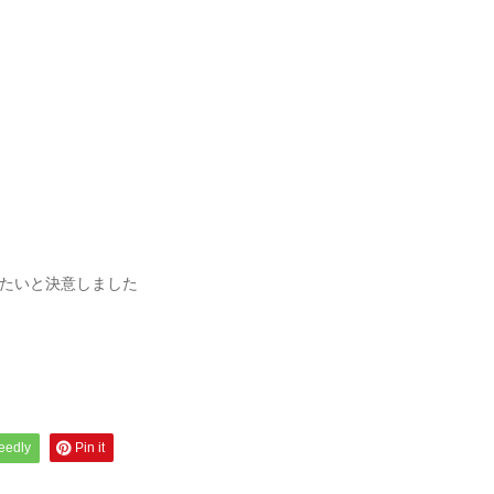
たいと決意しました
feedly
Pin it