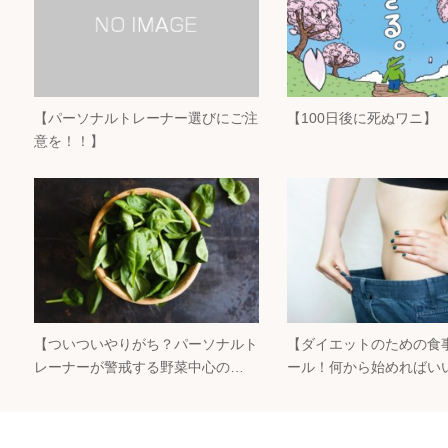
【パーソナルトレーナー選びにご注
【100日後に死ぬワニ】
意を！！】
【ついついやりがち？パーソナルト
【ダイエットのための食
レーナーが警戒する野菜中心の…
ール！何から始めればい