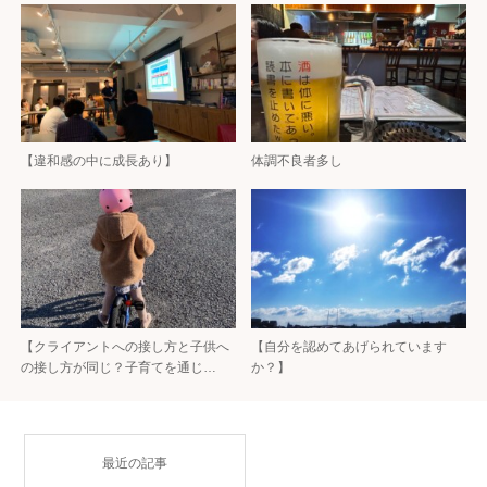
【違和感の中に成長あり】
体調不良者多し
【クライアントへの接し方と子供へ
【自分を認めてあげられています
の接し方が同じ？子育てを通じ…
か？】
最近の記事