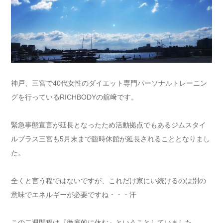
神戸、三宮で
40
代女性のダイエット専門パーソナルトレーニン
グを行っている
RICHBODY
の舘﨑です。
緊急事態宣言が延長となったため活動拠点でもあるジムスタイ
ルプラス三宮も
5
月末まで臨時休館が延長されることとなりまし
た。
全くと言う程ではないですが、これだけ家にい続けるのは別の
意味でエネルギーが必要ですね・・・汗
この二週間程は『徹底的に休む』ということしていました。