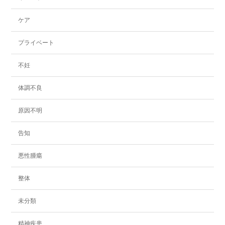
ケア
プライベート
不妊
体調不良
原因不明
告知
悪性腫瘍
整体
未分類
精神疾患