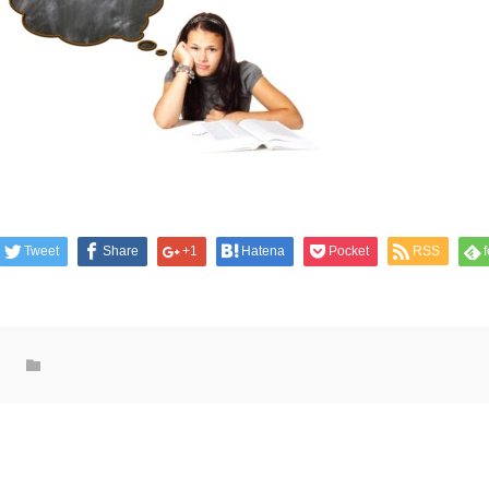
Tweet
Share
+1
Hatena
Pocket
RSS