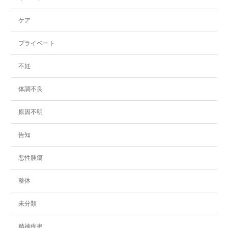
ケア
プライベート
不妊
体調不良
原因不明
告知
悪性腫瘍
整体
未分類
精神疾患