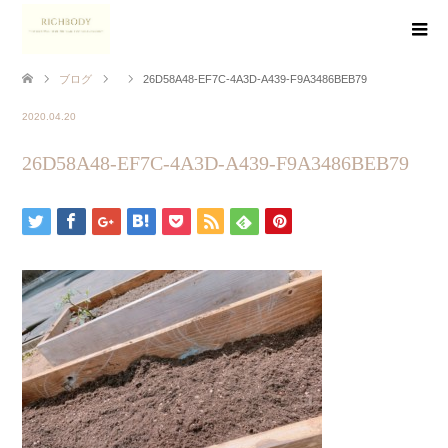
ブログ
26D58A48-EF7C-4A3D-A439-F9A3486BEB79
2020.04.20
26D58A48-EF7C-4A3D-A439-F9A3486BEB79